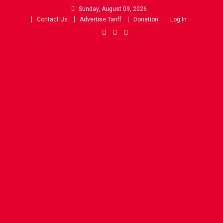
Skip
Sunday, August 09, 2026
to
Contact Us
Advertise Tariff
Donation
Log In
content