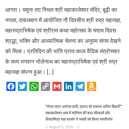
आगरा। यमुना तट स्थित श्री महाकालेश्वर मंदिर, बूढ़ी का
नगला, दयालबाग में आयोजित नौ दिवसीय श्री रुद्र महायज्ञ,
महारुद्राभिषेक एवं श्रीराम कथा महोत्सव के षष्ठम दिवस
श्रद्धा, भक्ति और आध्यात्मिक चेतना का अनुपम संगम देखने
को मिला। प्रतिदिन की भांति प्रातःकाल वैदिक मंत्रोच्चार
के मध्य भगवान भोलेनाथ का महारुद्राभिषेक एवं श्री रुद्र
महायज्ञ संपन्न हुआ। […]
Facebook
Twitter
WhatsApp
Copy
Gmail
LinkedIn
Telegram
Amazo
Link
Wish
List
​”मंगल भवन अमंगल हारी, द्रवउ सो दसरथ अजिर बिहारी”:
महाकालेश्वर धाम में श्रीराम की बाल लीलाओं और
विश्वामित्र यज्ञ प्रसंग ने भक्तों को किया भावविभोर
August 5, 2026