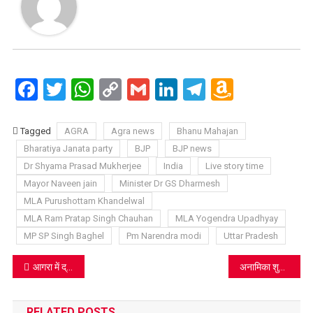
Facebook
Twitter
WhatsApp
Copy
Gmail
LinkedIn
Telegram
Amazo
Link
Wish
List
Tagged
AGRA
Agra news
Bhanu Mahajan
Bharatiya Janata party
BJP
BJP news
Dr Shyama Prasad Mukherjee
India
Live story time
Mayor Naveen jain
Minister Dr GS Dharmesh
MLA Purushottam Khandelwal
MLA Ram Pratap Singh Chauhan
MLA Yogendra Upadhyay
MP SP Singh Baghel
Pm Narendra modi
Uttar Pradesh
Post
आगरा में द्रुतगामी है Corona की रेल, हर दिन मौत का खेल
अनामिका शुक्ला प्रकरण के बाद पांच और फर्जी शिक्षक मिले
navigation
RELATED POSTS