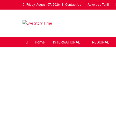
Skip
Friday, August 07, 2026
Contact Us
Advertise Tariff
to
content
Live Story Time
एक सकारात्मक पहल
Home
INTERNATIONAL
REGIONAL