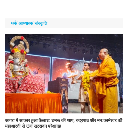
धर्म/ आध्‍यात्‍म/ संस्‍कृति
आगरा में साकार हुआ कैलाश: डमरू की थाप, रुद्रपाठ और मनःकामेश्वर की
महाआरती से गूंजा सूरसदन प्रेक्षागृह