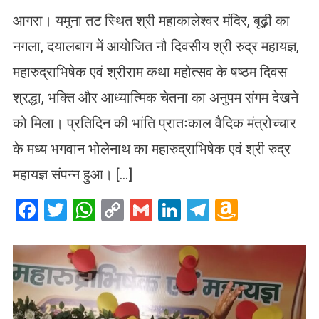
आगरा। यमुना तट स्थित श्री महाकालेश्वर मंदिर, बूढ़ी का
नगला, दयालबाग में आयोजित नौ दिवसीय श्री रुद्र महायज्ञ,
महारुद्राभिषेक एवं श्रीराम कथा महोत्सव के षष्ठम दिवस
श्रद्धा, भक्ति और आध्यात्मिक चेतना का अनुपम संगम देखने
को मिला। प्रतिदिन की भांति प्रातःकाल वैदिक मंत्रोच्चार
के मध्य भगवान भोलेनाथ का महारुद्राभिषेक एवं श्री रुद्र
महायज्ञ संपन्न हुआ। […]
Facebook
Twitter
WhatsApp
Copy
Gmail
LinkedIn
Telegram
Amazo
Link
Wish
List