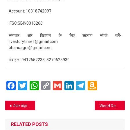
Account: 10318742097
IFSC:SBIN0016266
समाचार और विज्ञापन के लिए सहयोग संपर्क करें-
livestorytime1@gmail.com
bhanuagra@gmail.com
मोबाइल- 9412652233, 8279625939
Facebook
Twitter
WhatsApp
Copy
Gmail
LinkedIn
Telegram
Amazo
Link
Wish
List
Post
मेजर मोहम्मद अली शाह ने दिए ये मूल मंत्र
World Red cross Day: कोरोनावायरस की संकट की घड़ी में कहां है रेडक्रॉस
navigation
RELATED POSTS