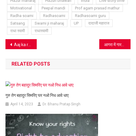
Hazur maharaj
Hazuri bhawan
India
Live story time
Motivational
Peepal mandi
Prof agam prasad mathur
Radha soami
Radhasoami
Radhasoami guru
Satsang
Swami ji maharaj
UP
दादाजी महाराज
राधा स्वामी
राधास्वामी
Post
Aaj ka rashifal 05 JULY 2020 : इस राशि वाले लोगों का अपनी
आगरा में गारमेंट हब बनाने पर हुआ सर्वे, यहां देखिए नतीजे
navigation
RELATED POSTS
गुरु तेग बहादुर सिमरिए घर नओ निध आवे धाए
April 14, 2023
Dr. Bhanu Pratap Singh