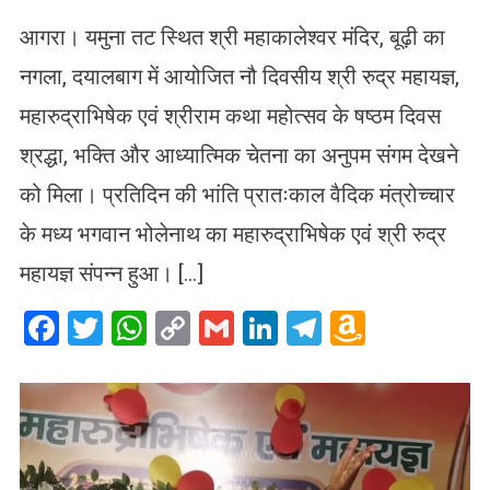
आगरा। यमुना तट स्थित श्री महाकालेश्वर मंदिर, बूढ़ी का
नगला, दयालबाग में आयोजित नौ दिवसीय श्री रुद्र महायज्ञ,
महारुद्राभिषेक एवं श्रीराम कथा महोत्सव के षष्ठम दिवस
श्रद्धा, भक्ति और आध्यात्मिक चेतना का अनुपम संगम देखने
को मिला। प्रतिदिन की भांति प्रातःकाल वैदिक मंत्रोच्चार
के मध्य भगवान भोलेनाथ का महारुद्राभिषेक एवं श्री रुद्र
महायज्ञ संपन्न हुआ। […]
Facebook
Twitter
WhatsApp
Copy
Gmail
LinkedIn
Telegram
Amazo
Link
Wish
List