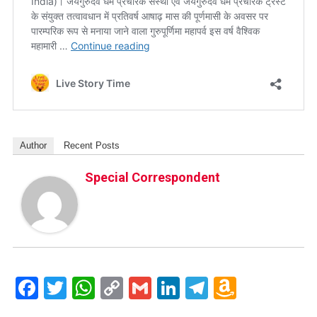
Author
Recent Posts
Special Correspondent
Facebook
Twitter
WhatsApp
Copy
Gmail
LinkedIn
Telegram
Amazo
Link
Wish