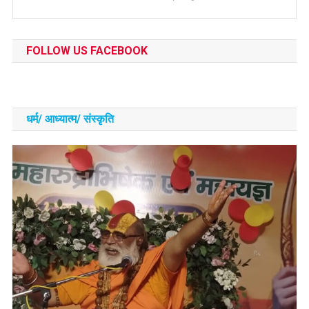
FOLLOW US FACEBOOK
धर्म/ आध्‍यात्‍म/ संस्‍कृति