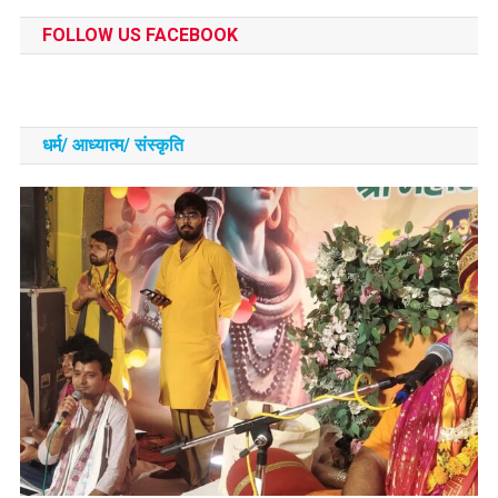
FOLLOW US FACEBOOK
धर्म/ आध्‍यात्‍म/ संस्‍कृति