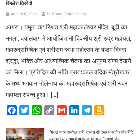
विमलेश त्रिवेदी
August 6, 2026
Dr. Bhanu Pratap Singh
आगरा। यमुना तट स्थित श्री महाकालेश्वर मंदिर, बूढ़ी का
नगला, दयालबाग में आयोजित नौ दिवसीय श्री रुद्र महायज्ञ,
महारुद्राभिषेक एवं श्रीराम कथा महोत्सव के षष्ठम दिवस
श्रद्धा, भक्ति और आध्यात्मिक चेतना का अनुपम संगम देखने
को मिला। प्रतिदिन की भांति प्रातःकाल वैदिक मंत्रोच्चार
के मध्य भगवान भोलेनाथ का महारुद्राभिषेक एवं श्री रुद्र
महायज्ञ संपन्न हुआ। […]
Facebook
Twitter
WhatsApp
Copy
Gmail
LinkedIn
Telegram
Amazo
Link
Wish
List
​”मंगल भवन अमंगल हारी, द्रवउ सो दसरथ अजिर बिहारी”:
महाकालेश्वर धाम में श्रीराम की बाल लीलाओं और