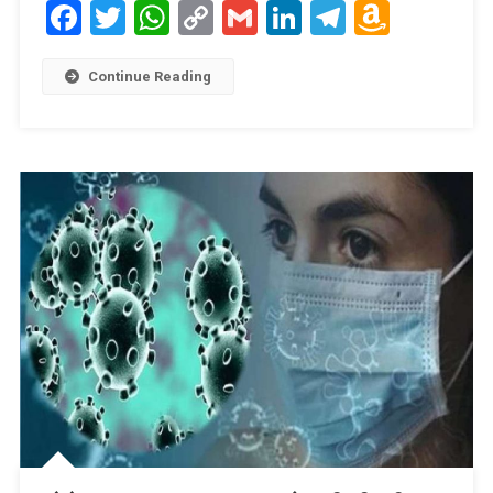
Facebook
Twitter
WhatsApp
Copy
Gmail
LinkedIn
Telegram
Amaz
Link
Wish
List
Continue Reading