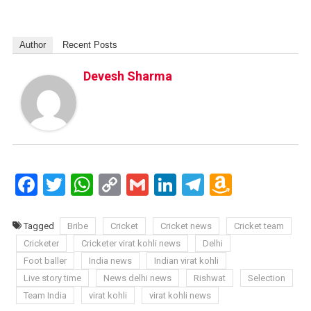
Author
Recent Posts
Devesh Sharma
Facebook
Twitter
WhatsApp
Copy
Gmail
LinkedIn
Telegram
Amazo
Link
Wish
List
Tagged
Bribe
Cricket
Cricket news
Cricket team
Cricketer
Cricketer virat kohli news
Delhi
Foot baller
India news
Indian virat kohli
Live story time
News delhi news
Rishwat
Selection
Team India
virat kohli
virat kohli news