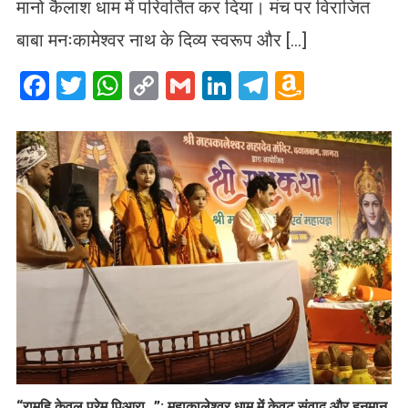
मानो कैलाश धाम में परिवर्तित कर दिया। मंच पर विराजित
बाबा मनःकामेश्वर नाथ के दिव्य स्वरूप और […]
Facebook
Twitter
WhatsApp
Copy
Gmail
LinkedIn
Telegram
Amazo
Link
Wish
List
​“रामहि केवल प्रेमु पिआरा…”: महाकालेश्वर धाम में केवट संवाद और हनुमान