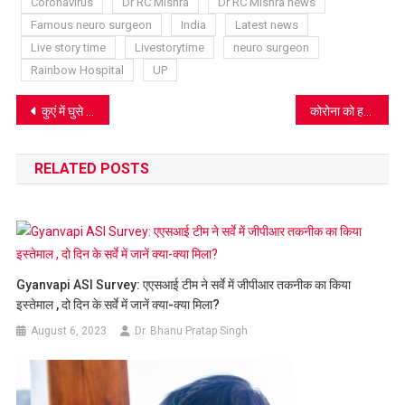
Coronavirus
Dr RC Mishra
Dr RC Mishra news
Famous neuro surgeon
India
Latest news
Live story time
Livestorytime
neuro surgeon
Rainbow Hospital
UP
Post
कुएं में घुसे तीन युवकों की मौत, आगरा-ग्वालियर हाईवे जाम, योगी देंगे दो-दो लाख रुपये
कोरोना को हराने वाले डॉ. आरसी मिश्रा ने कहा- यह मूक हत्यारा, कोई दवा नहीं, बचाव करें
navigation
RELATED POSTS
Gyanvapi ASI Survey: एएसआई टीम ने सर्वे में जीपीआर तकनीक का किया
इस्तेमाल , दो दिन के सर्वे में जानें क्या-क्या मिला?
August 6, 2023
Dr. Bhanu Pratap Singh