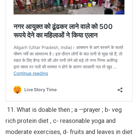
11. What is doable then ; a —prayer ; b- veg
rich protein diet , c- reasonable yoga and
moderate exercises, d- fruits and leaves in diet