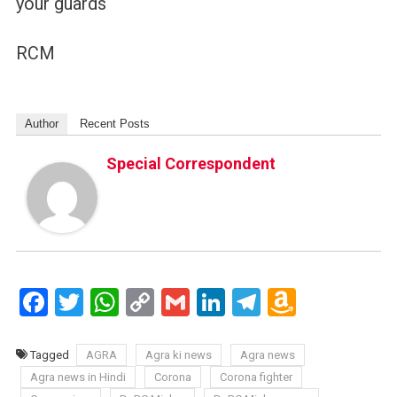
your guards
RCM
Author
Recent Posts
Special Correspondent
Facebook
Twitter
WhatsApp
Copy
Gmail
LinkedIn
Telegram
Amazo
Link
Wish
List
Tagged
AGRA
Agra ki news
Agra news
Agra news in Hindi
Corona
Corona fighter