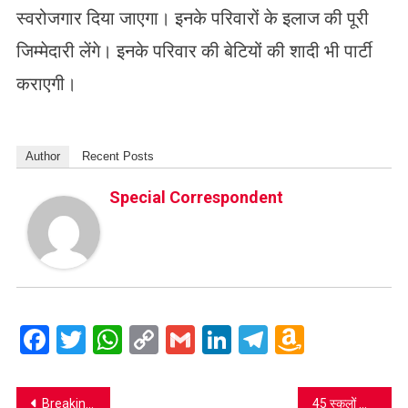
स्वरोजगार दिया जाएगा। इनके परिवारों के इलाज की पूरी
जिम्मेदारी लेंगे। इनके परिवार की बेटियों की शादी भी पार्टी
कराएगी।
Author
Recent Posts
Special Correspondent
Facebook
Twitter
WhatsApp
Copy
Gmail
LinkedIn
Telegram
Amazo
Link
Wish
List
Post
Breaking News 14 किशोर अपराधी जंगला तोड़कर फरार, मची खलबली, देखें वीडियो
45 स्कूलों को Covid Free बनाने की तैयारी, जानिए क्या होने जा रहा