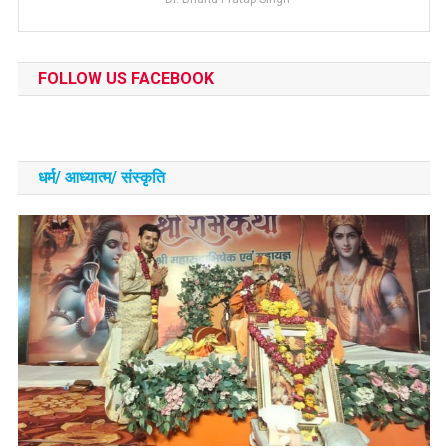
FOLLOW US FACEBOOK
धर्म/ आध्‍यात्‍म/ संस्‍कृति