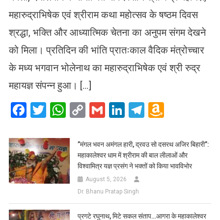
महारुद्राभिषेक एवं श्रीराम कथा महोत्सव के षष्ठम दिवस
श्रद्धा, भक्ति और आध्यात्मिक चेतना का अनुपम संगम देखने
को मिला। प्रतिदिन की भांति प्रातःकाल वैदिक मंत्रोच्चार
के मध्य भगवान भोलेनाथ का महारुद्राभिषेक एवं श्री रुद्र
महायज्ञ संपन्न हुआ। […]
Facebook
Twitter
WhatsApp
Copy
Gmail
LinkedIn
Telegram
Amazo
Link
Wish
List
​”मंगल भवन अमंगल हारी, द्रवउ सो दसरथ अजिर बिहारी”:
महाकालेश्वर धाम में श्रीराम की बाल लीलाओं और
विश्वामित्र यज्ञ प्रसंग ने भक्तों को किया भावविभोर
August 5, 2026
Dr. Bhanu Pratap Singh
प्रगटे रघुनाथ, मिटे सकल संताप…आगरा के महाकालेश्वर