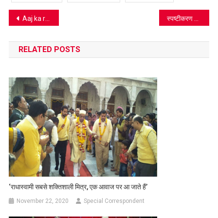
Post
Aaj ka rashifal 22 July 2020: इस राशि वाले लोगों को मिलेगी बड़ी समस्या से मुक्ति
स्पष्टीकरण नहीं, काम शुरू होना चाहिए – महापौर नवीन जैन
navigation
RELATED POSTS
‘राधास्वामी सबसे शक्तिशाली मित्र, एक आवाज पर आ जाते हैं’
November 22, 2020
Special Correspondent