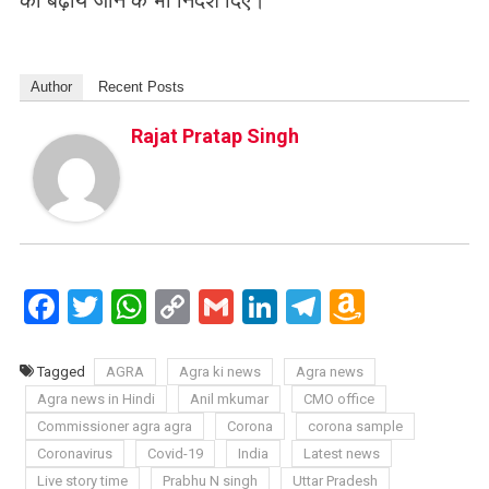
को बढ़ाये जाने के भी निर्देश दिए।
Author
Recent Posts
Rajat Pratap Singh
Facebook
Twitter
WhatsApp
Copy
Gmail
LinkedIn
Telegram
Amazo
Link
Wish
List
Tagged
AGRA
Agra ki news
Agra news
Agra news in Hindi
Anil mkumar
CMO office
Commissioner agra agra
Corona
corona sample
Coronavirus
Covid-19
India
Latest news
Live story time
Prabhu N singh
Uttar Pradesh