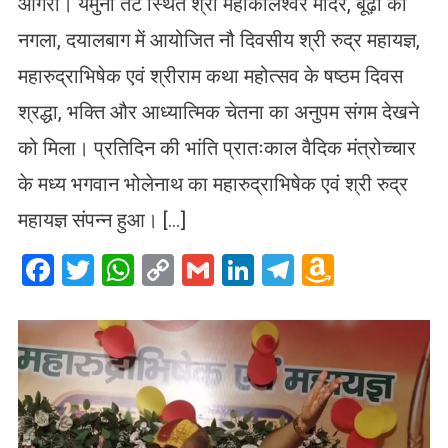
आगरा। यमुना तट स्थित श्री महाकालेश्वर मंदिर, बूढ़ी का
नगला, दयालबाग में आयोजित नौ दिवसीय श्री रुद्र महायज्ञ,
महारुद्राभिषेक एवं श्रीराम कथा महोत्सव के षष्ठम दिवस
श्रद्धा, भक्ति और आध्यात्मिक चेतना का अनुपम संगम देखने
को मिला। प्रतिदिन की भांति प्रातःकाल वैदिक मंत्रोच्चार
के मध्य भगवान भोलेनाथ का महारुद्राभिषेक एवं श्री रुद्र
महायज्ञ संपन्न हुआ। […]
Facebook
Twitter
WhatsApp
Copy
Gmail
LinkedIn
Telegram
Amazo
Link
Wish
List