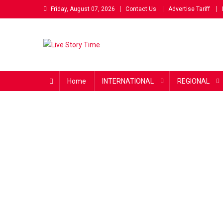
Skip
Friday, August 07, 2026
Contact Us
Advertise Tariff
to
content
Live Story Time
एक सकारात्मक पहल
Home
INTERNATIONAL
REGIONAL