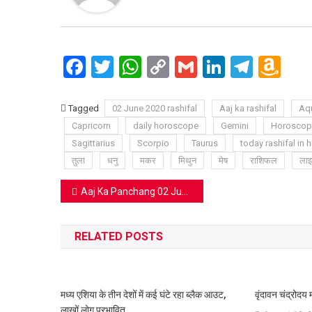
Facebook
Twitter
WhatsApp
Copy
Gmail
LinkedIn
Teleg
Am
Link
Wi
Lis
Tagged
02 June 2020 rashifal
Aaj ka rashifal
Aqu
Capricorn
daily horoscope
Gemini
Horoscop
Sagittarius
Scorpio
Taurus
today rashifal in h
तुला
धनु
मकर
मिथुन
मेष
राशिफल
लाइ
Post
Aaj Ka Panchang 02 June: ये है आज का पंचांग
navigation
RELATED POSTS
मध्य एशिया के तीन देशों में कई घंटे रहा ब्लैक आउट,
वृंदावन चंद्रोदय म
लाखों लोग प्रभावित