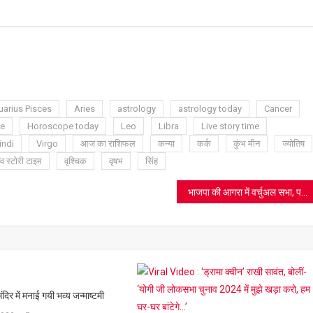
ram
azon
sh
t
arius Pisces
Aries
astrology
astrology today
Cancer
e
Horoscope today
Leo
Libra
Live story time
indi
Virgo
आज का राशिफल
कन्या
कर्क
कुंभ मीन
ज्योतिष
व स्टोरी टाइम
वृश्चिक
वृषभ
सिंह
भाजपा की आगरा में वर्चुअल सभा, पढ़िए गोविन्द नारायण शुक्ला ने मोदी सरकार के बारे में क्या कहा
ंदिर में मनाई गयी भव्य जन्माष्टमी