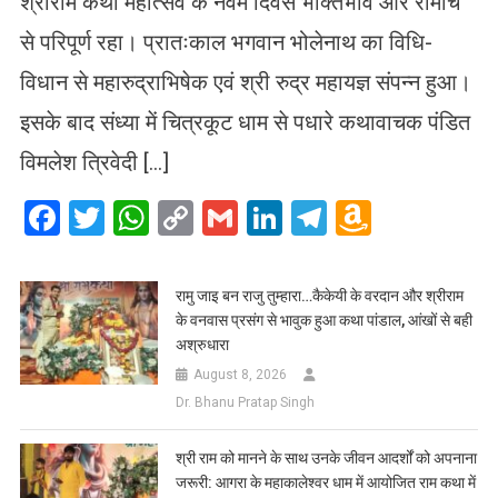
श्रीराम कथा महोत्सव के नवम दिवस भक्तिभाव और रोमांच
से परिपूर्ण रहा। प्रातःकाल भगवान भोलेनाथ का विधि-
विधान से महारुद्राभिषेक एवं श्री रुद्र महायज्ञ संपन्न हुआ।
इसके बाद संध्या में चित्रकूट धाम से पधारे कथावाचक पंडित
विमलेश त्रिवेदी […]
Facebook
Twitter
WhatsApp
Copy
Gmail
LinkedIn
Telegram
Amazo
Link
Wish
List
रामु जाइ बन राजु तुम्हारा…कैकेयी के वरदान और श्रीराम
के वनवास प्रसंग से भावुक हुआ कथा पांडाल, आंखों से बही
अश्रुधारा
August 8, 2026
Dr. Bhanu Pratap Singh
​श्री राम को मानने के साथ उनके जीवन आदर्शों को अपनाना
जरूरी: आगरा के महाकालेश्वर धाम में आयोजित राम कथा में