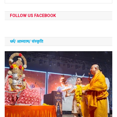
FOLLOW US FACEBOOK
धर्म/ आध्‍यात्‍म/ संस्‍कृति