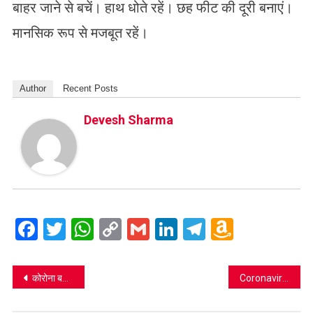
बाहर जाने से बचें। हाथ धोते रहें। छह फीट की दूरी बनाएं।
मानसिक रूप से मजबूत रहें।
Author
Recent Posts
Devesh Sharma
Facebook
Twitter
WhatsApp
Copy
Gmail
LinkedIn
Telegram
Amazo
Link
Wish
List
Post
कोरोना बना महिला सिपाही के लिए काल
Coronavirus को लेकर आपके सवालः डॉ. नरेश त्रिहान व डॉ. प्रवीन चन्द्रा के जवाब
navigation