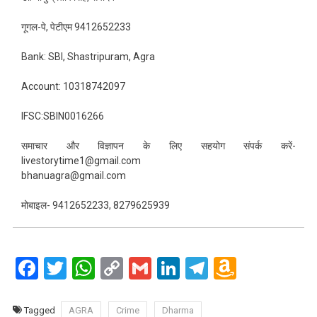
गूगल-पे, पेटीएम 9412652233
Bank: SBI, Shastripuram, Agra
Account: 10318742097
IFSC:SBIN0016266
समाचार और विज्ञापन के लिए सहयोग संपर्क करें-
livestorytime1@gmail.com
bhanuagra@gmail.com
मोबाइल- 9412652233, 8279625939
Facebook
Twitter
WhatsApp
Copy
Gmail
LinkedIn
Telegram
Amazo
Link
Wish
List
Tagged
AGRA
Crime
Dharma