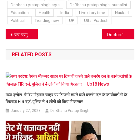
Dr bhanu pratap singh agra
Dr Bhanu pratap singh journalist
Education
Health
India
Live story time
Naukari
Political
Trending new
UP
Uttar Pradesh
Post
सपा प्रमुख अखिलेश यादव के जन्मदिन पर CM योगी और राहुल गांधी सहित कई दिग्गज नेताओं ने दी बधाई
Doctors’ Day Special: Understanding Symptoms of Early-Stage Osteoarthritis
navigation
RELATED POSTS
मध्य प्रदेश: पैगंबर मौहम्मद साहब पर टिप्पणी करने वाले बजरंग दल के कार्यकर्ताओं के
खिलाफ़ FIR दर्ज़, पुलिस ने 4 लोगों को किया गिरफ़्तार
January 27, 2023
Dr. Bhanu Pratap Singh