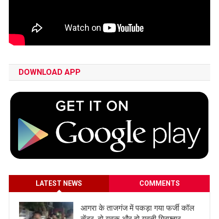
DOWNLOAD APP
LATEST NEWS
COMMENTS
आगरा के ताजगंज में पकड़ा गया फर्जी कॉल
सेंटर, दो युवक और दो युवती गिरफ्तार,