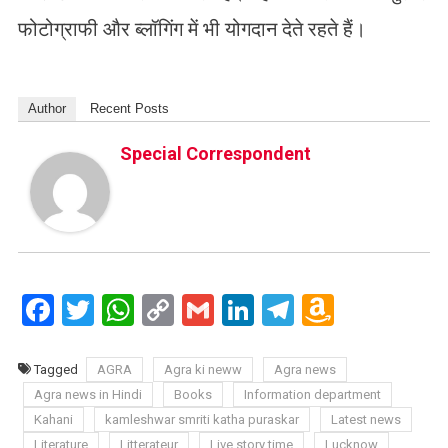
फोटोग्राफी और ब्लॉगिंग में भी योगदान देते रहते हैं।
Author
Recent Posts
Special Correspondent
Facebook
Twitter
WhatsApp
Copy
Gmail
LinkedIn
Telegram
Amazo
Link
Wish
List
Tagged
AGRA
Agra ki neww
Agra news
Agra news in Hindi
Books
Information department
Kahani
kamleshwar smriti katha puraskar
Latest news
Literature
Litterateur
Live story time
Lucknow