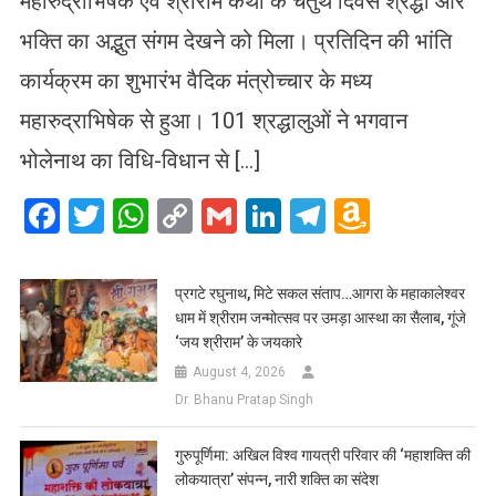
महारुद्राभिषेक एवं श्रीराम कथा के चतुर्थ दिवस श्रद्धा और
भक्ति का अद्भुत संगम देखने को मिला। प्रतिदिन की भांति
कार्यक्रम का शुभारंभ वैदिक मंत्रोच्चार के मध्य
महारुद्राभिषेक से हुआ। 101 श्रद्धालुओं ने भगवान
भोलेनाथ का विधि-विधान से […]
Facebook
Twitter
WhatsApp
Copy
Gmail
LinkedIn
Telegram
Amazo
Link
Wish
List
प्रगटे रघुनाथ, मिटे सकल संताप…आगरा के महाकालेश्वर
धाम में श्रीराम जन्मोत्सव पर उमड़ा आस्था का सैलाब, गूंजे
‘जय श्रीराम’ के जयकारे
August 4, 2026
Dr. Bhanu Pratap Singh
गुरुपूर्णिमा: अखिल विश्व गायत्री परिवार की ‘महाशक्ति की
लोकयात्रा’ संपन्न, नारी शक्ति का संदेश