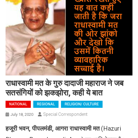
राधास्वामी मत के गुरु दादाजी महाराज ने जब
सतसंगियों को झकझोरा, कही ये बात
NATIONAL
REGIONAL
RELIGION/ CULTURE
Special Correspondent
July 18, 2020
हजूरी
भवन
,
पीपलमंडी
,
आगरा
राधास्वामी
मत
(Hazuri