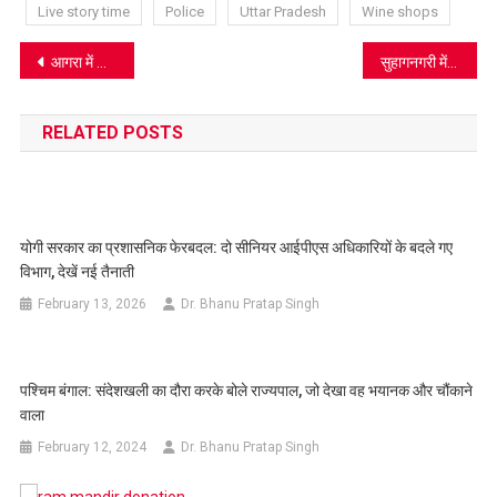
Live story time
Police
Uttar Pradesh
Wine shops
Post
आगरा में कोरोना संक्रमितों की संख्या हुई 612, कोई कुछ नहीं कर पा रहा
सुहागनगरी में आठ पुलिसकर्मी और एक गर्भवती महिला समेत 18 कोरोना पॉजीटिव
navigation
RELATED POSTS
योगी सरकार का प्रशासनिक फेरबदल: दो सीनियर आईपीएस अधिकारियों के बदले गए
विभाग, देखें नई तैनाती
February 13, 2026
Dr. Bhanu Pratap Singh
पश्चिम बंगाल: संदेशखली का दौरा करके बोले राज्यपाल, जो देखा वह भयानक और चौंकाने
वाला
February 12, 2024
Dr. Bhanu Pratap Singh