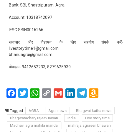
Bank: SBI, Shastripuram, Agra
Account: 10318742097
IFSC:SBIN0016266
समाचार और विज्ञापन के लिए सहयोग संपर्क करें-
livestorytime1@gmail.com
bhanuagra@gmail.com
मोबाइल- 9412652233, 8279625939
Facebook
Twitter
WhatsApp
Copy
Gmail
LinkedIn
Telegram
Amazo
Link
Wish
List
Tagged
AGRA
Agra news
Bhagwat katha news
Bhagwatachary rajeev nayan
India
Live story time
Madhavi agra mahila mandal
mahraja agrasen bhawan