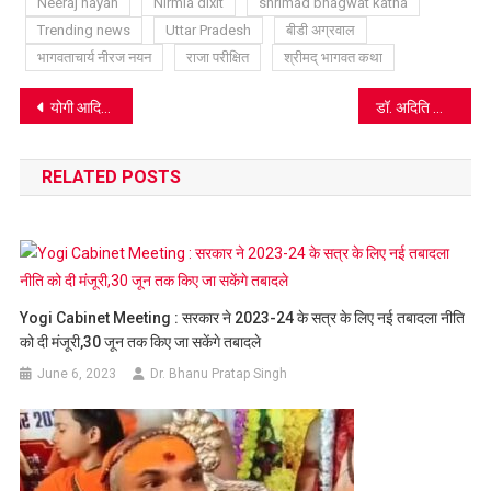
Neeraj nayan
Nirmla dixit
shrimad bhagwat katha
Trending news
Uttar Pradesh
बीडी अग्रवाल
भागवताचार्य नीरज नयन
राजा परीक्षित
श्रीमद् भागवत कथा
Post
योगी आदित्यनाथ की घोषणा, बटेश्वर धाम में बनेगा अटल म्यूजियम, 230 करोड़ की परियोजनाओं का शिलान्यास, देखें तस्वीरें
डॉ. अदिति सिंह चुनी गई मिसेज उत्तर प्रदेश-क्वीन ऑफ वर्चू
navigation
RELATED POSTS
Yogi Cabinet Meeting : सरकार ने 2023-24 के सत्र के लिए नई तबादला नीति
को दी मंजूरी,30 जून तक किए जा सकेंगे तबादले
June 6, 2023
Dr. Bhanu Pratap Singh