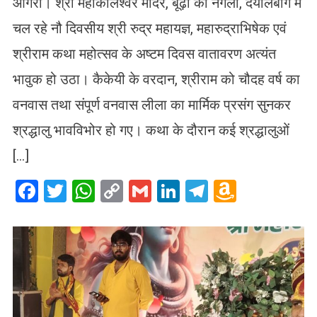
आगरा। श्री महाकालेश्वर मंदिर, बूढ़ी का नगला, दयालबाग में
चल रहे नौ दिवसीय श्री रुद्र महायज्ञ, महारुद्राभिषेक एवं
श्रीराम कथा महोत्सव के अष्टम दिवस वातावरण अत्यंत
भावुक हो उठा। कैकेयी के वरदान, श्रीराम को चौदह वर्ष का
वनवास तथा संपूर्ण वनवास लीला का मार्मिक प्रसंग सुनकर
श्रद्धालु भावविभोर हो गए। कथा के दौरान कई श्रद्धालुओं
[…]
Facebook
Twitter
WhatsApp
Copy
Gmail
LinkedIn
Telegram
Amazo
Link
Wish
List