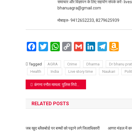
समाचार और विज्ञापन के लिए सहयोग संपर्क करें-
bhanuagra@gmail.com
मोबाइल- 9412652233, 8279625939
Facebook
Twitter
WhatsApp
Copy
Gmail
LinkedIn
Teleg
Am
Link
Wi
Lis
Tagged
AGRA
Crime
Dharma
Dr bhanu pra
Health
India
Live story time
Naukari
Polit
Post
कंगना रनौत मामला: पुलिस रिपोर्ट पर उठा सवाल, वादी ने कोर्ट से की अभिनेत्री को सीधे तलब करने की मांग
navigation
RELATED POSTS
जब खुद ब्लैकबोर्ड पर बच्चों को पढ़ाने लगे जिलाधिकारी
आगरा मंडल में कर