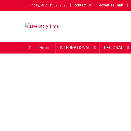
Skip
Friday, August 07, 2026
Contact Us
Advertise Tariff
to
content
Live Story Time
एक सकारात्मक पहल
Home
INTERNATIONAL
REGIONAL