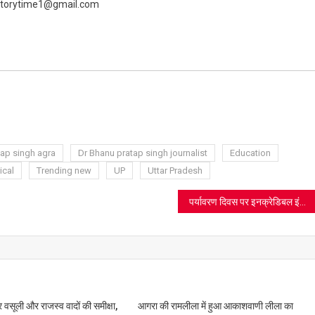
 livestorytime1@gmail.com
ram
azon
sh
t
tap singh agra
Dr Bhanu pratap singh journalist
Education
ical
Trending new
UP
Uttar Pradesh
पर्यावरण दिवस पर इनक्रेडिबल इंडिया फाउंडेशन का ‘ग्रीन’ संकल्प, आगरा में चलाया पौधारोपण अभियान
 वसूली और राजस्व वादों की समीक्षा,
आगरा की रामलीला में हुआ आकाशवाणी लीला का