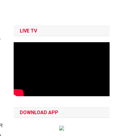
LIVE TV
DOWNLOAD APP
हन