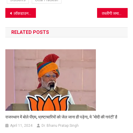
Post
लॉकडाउन के दौरान कहीं जनसंख्या न बढ़ जाए, ‘आशा’ कर रहीं ये काम
तब्लीगी जमात की घटना पर पढ़िए जैन संत क्षु. पर्वसागरजी के क्रांतिकारी विचार
navigation
RELATED POSTS
राजस्थान में बोले पीएम, भ्रष्टाचारियों को जेल जाना ही पड़ेगा, ये ‘मोदी की गारंटी’ है
April 11, 2024
Dr. Bhanu Pratap Singh