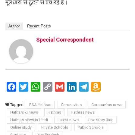
मूलधारा से टूटने से बच रहे हैं।
Author
Recent Posts
Special Correspondent
Facebook
Twitter
WhatsApp
Copy
Gmail
LinkedIn
Telegram
Amazo
Link
Wish
List
Tagged
BSA Hathras
Coronavirus
Coronavirus news
Hathars ki news
Hathras
Hathras news
Hathras news in Hindi
Latest news
Live story time
Online study
Private Schools
Public Schools
Students
Uttar Pradesh