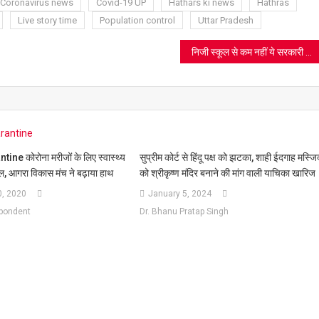
t
Coronavirus news
Covid-19 UP
Hathars ki news
Hathras
Live story time
Population control
Uttar Pradesh
निजी स्कूल से कम नहीं ये सरकारी प्राइमरी स्कूल, चला रहा Online Class, देखें वीडियो
सुप्रीम कोर्ट से हिंदू पक्ष को झटका, शाही ईदगाह मस्जि
e कोरोना मरीजों के लिए स्वास्थ्य
को श्रीकृष्ण मंदिर बनाने की मांग वाली याचिका खारिज
, आगरा विकास मंच ने बढ़ाया हाथ
January 5, 2024
, 2020
Dr. Bhanu Pratap Singh
spondent