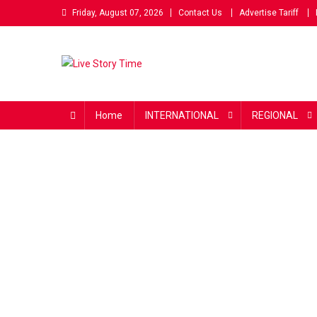
Skip
Friday, August 07, 2026
Contact Us
Advertise Tariff
to
content
Live Story Time
एक सकारात्मक पहल
Home
INTERNATIONAL
REGIONAL