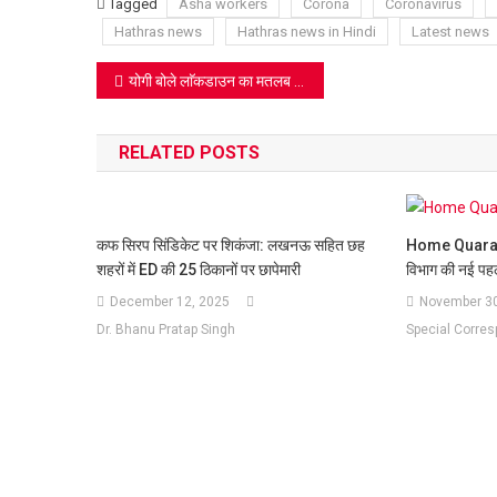
Lis
Tagged
Asha workers
Corona
Coronavirus
Hathras news
Hathras news in Hindi
Latest news
Post
योगी बोले लाॅकडाउन का मतलब टोटल लाॅकडाउन
navigation
RELATED POSTS
कफ सिरप सिंडिकेट पर शिकंजा: लखनऊ सहित छह
Home Quarantin
शहरों में ED की 25 ठिकानों पर छापेमारी
विभाग की नई पहल
December 12, 2025
November 30
Dr. Bhanu Pratap Singh
Special Corre