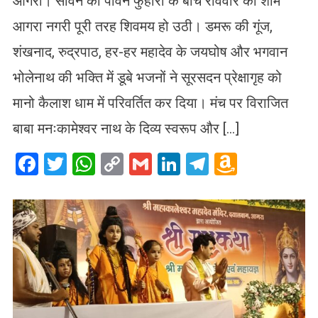
आगरा। सावन की पावन फुहारों के बीच रविवार की शाम
आगरा नगरी पूरी तरह शिवमय हो उठी। डमरू की गूंज,
शंखनाद, रुद्रपाठ, हर-हर महादेव के जयघोष और भगवान
भोलेनाथ की भक्ति में डूबे भजनों ने सूरसदन प्रेक्षागृह को
मानो कैलाश धाम में परिवर्तित कर दिया। मंच पर विराजित
बाबा मनःकामेश्वर नाथ के दिव्य स्वरूप और […]
Facebook
Twitter
WhatsApp
Copy
Gmail
LinkedIn
Telegram
Amazo
Link
Wish
List