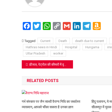
Facebook
Twitter
WhatsApp
Copy
Gmail
LinkedIn
Teleg
Am
Link
Wi
Lis
Tagged
Current
Death
death due to current
Hathras news in Hindi
Hospital
Hungama
irr
Uttar Pradesh
worker
Post
डीजल, पेट्रोल की कीमतों में वृद्धि का विरोध छात्रों ने रिक्शा चला कर किया
navigation
RELATED POSTS
हिंदू पलायन, ये 
गर्भ संस्कार पर जैन साध्वी वैराग्य निधि का जबर्दस्त
सीलमपुर में युवक 
व्याख्यान, आपको चौंका सकता है उनका ज्ञान