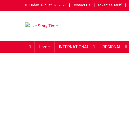
Skip
Friday, August 07, 2026
Contact Us
Advertise Tariff
to
content
Live Story Time
एक सकारात्मक पहल
Home
INTERNATIONAL
REGIONAL