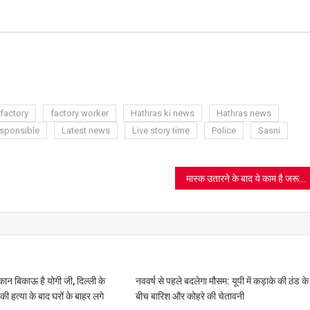
ram
azon
sh
t
factory
factory worker
Hathras ki news
Hathras news
esponsible
Latest news
Live story time
Police
Sasni
मास्क उतारने के बाद ये काम है जरूरी
मकान बिकाऊ है योगी जी, दिल्ली के
नववर्ष से पहले बदलेगा मौसम: यूपी में कड़ाके की ठंड के
की हत्या के बाद घरों के बाहर लगे
बीच बारिश और कोहरे की चेतावनी