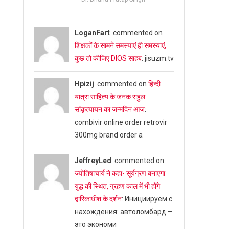
LoganFart
commented on
शिक्षकों के सामने समस्याएं ही समस्याएं,
कुछ तो कीजिए DIOS साहब
: jisuzm.tv
Hpizij
commented on
हिन्दी
यात्रा साहित्य के जनक राहुल
सांकृत्यायन का जन्‍मदिन आज
:
combivir online order retrovir
300mg brand order a
JeffreyLed
commented on
ज्योतिषाचार्य ने कहा- सूर्यग्रण बनाएगा
युद्ध की स्थित, ग्रहण काल में भी होंगे
द्वारिकाधीश के दर्शन
: Инициируем с
нахождения: автоломбард –
это экономи