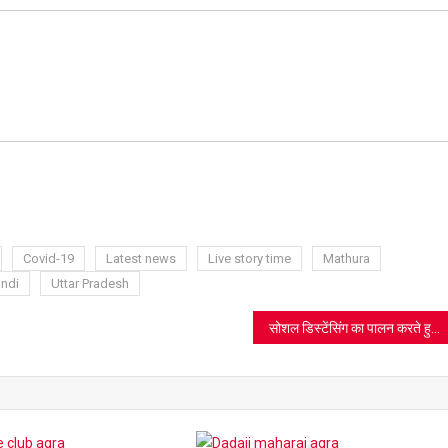
ram
azon
sh
t
Covid-19
Latest news
Live story time
Mathura
indi
Uttar Pradesh
सोशल डिस्टेंसिंग का पालन करते हुए इबादत में मशगूल हैं बंदी