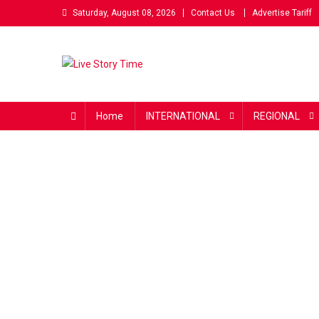
Skip
Saturday, August 08, 2026
Contact Us
Advertise Tariff
to
content
Live Story Time
एक सकारात्मक पहल
Home
INTERNATIONAL
REGIONAL