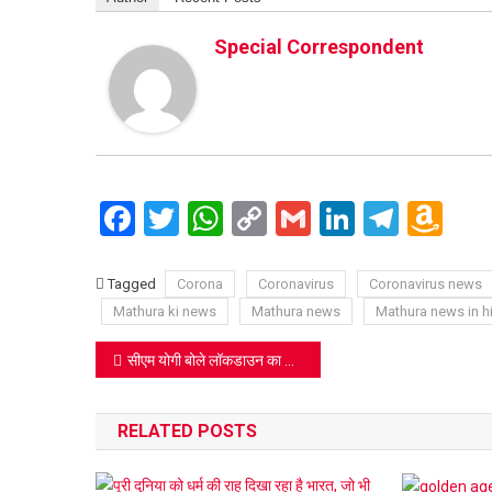
Special Correspondent
Facebook
Twitter
WhatsApp
Copy
Gmail
LinkedIn
Teleg
Am
Link
Wi
Lis
Tagged
Corona
Coronavirus
Coronavirus news
Mathura ki news
Mathura news
Mathura news in h
Post
सीएम योगी बोले लॉकडाउन का सख्ती से पालन कराया जाए
navigation
RELATED POSTS