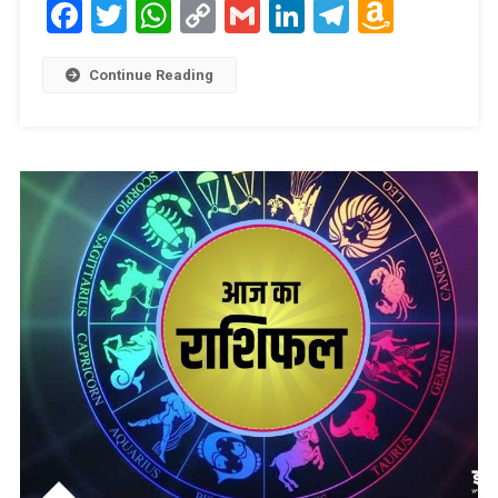
Facebook
Twitter
WhatsApp
Copy
Gmail
LinkedIn
Telegram
Amaz
Link
Wish
List
Continue Reading