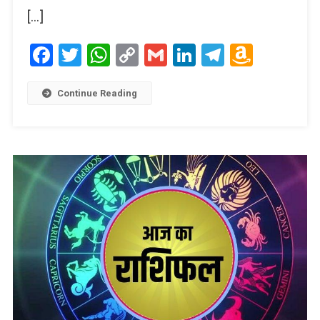
[…]
Facebook
Twitter
WhatsApp
Copy
Gmail
LinkedIn
Telegram
Amaz
Link
Wish
List
Continue Reading