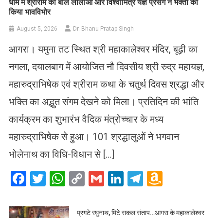
धाम में श्रीराम की बाल लीलाओं और विश्वामित्र यज्ञ प्रसंग ने भक्तों को
किया भावविभोर
August 5, 2026
Dr. Bhanu Pratap Singh
आगरा। यमुना तट स्थित श्री महाकालेश्वर मंदिर, बूढ़ी का
नगला, दयालबाग में आयोजित नौ दिवसीय श्री रुद्र महायज्ञ,
महारुद्राभिषेक एवं श्रीराम कथा के चतुर्थ दिवस श्रद्धा और
भक्ति का अद्भुत संगम देखने को मिला। प्रतिदिन की भांति
कार्यक्रम का शुभारंभ वैदिक मंत्रोच्चार के मध्य
महारुद्राभिषेक से हुआ। 101 श्रद्धालुओं ने भगवान
भोलेनाथ का विधि-विधान से […]
Facebook
Twitter
WhatsApp
Copy
Gmail
LinkedIn
Telegram
Amazo
Link
Wish
List
प्रगटे रघुनाथ, मिटे सकल संताप…आगरा के महाकालेश्वर