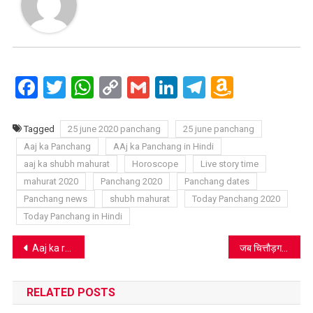
Facebook
Twitter
WhatsApp
Copy
Gmail
LinkedIn
Telegram
Amazo
Link
Wish
List
Tagged
25 june 2020 panchang
25 june panchang
Aaj ka Panchang
AAj ka Panchang in Hindi
aaj ka shubh mahurat
Horoscope
Live story time
mahurat 2020
Panchang 2020
Panchang dates
Panchang news
shubh mahurat
Today Panchang 2020
Today Panchang in Hindi
Post
Aaj ka rashifal 25 June 2020 : इस राशि वाले लोगो को हो सकती है शारीरिक हानि
जब चित्तौड़गढ़ पहुंचे दादाजी महाराज, झंकृत हुए मन के साज
navigation
RELATED POSTS