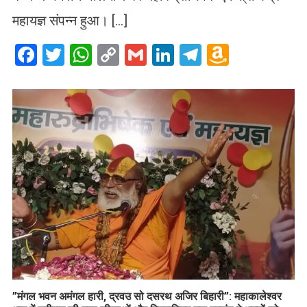
महायज्ञ संपन्न हुआ। […]
Facebook
Twitter
WhatsApp
Copy
Gmail
LinkedIn
Telegram
Amazo
Link
Wish
List
​”मंगल भवन अमंगल हारी, द्रवउ सो दसरथ अजिर बिहारी”: महाकालेश्वर