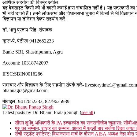
आर्थिक सहयोग की विनम्र अपील
यह वेबसाइट किसी की भी काली कमाई द्वारा संचालित नहीं है। यह पत्रकारों का नव
भी नहीं छापते हैं। हमने लोकसभा और विधानसभा चुनाव में किसी से भी विज्ञापन
विज्ञापन या डोनेशन देकर सहयोग करें।
डॉ. भानु प्रताप सिंह, संपादक
गूगल-पे, पेटीएम 9412652233
Bank: SBI, Shastripuram, Agra
Account: 10318742097
IFSC:SBIN0016266
समाचार और विज्ञापन के लिए सहयोग संपर्क करें- livestorytime1@gmail.com
bhanuagra@gmail.com
मोबाइल- 9412652233, 8279625939
Latest posts by Dr. Bhanu Pratap Singh
(
see all
)
सीएम शुभेंदु अधिकारी के PA हत्याकांड का सनसनीखेज खुलासा: सीबीआई की
​गुरु का सम्मान, राष्ट्र का सम्मान: आगरा में पहली बार सजेगा शिक्षा जग
रांची स्टूडेंट प्रोटेस्ट: विधानसभा मार्च के दौरान AISA अध्यक्ष नेहा बोरा