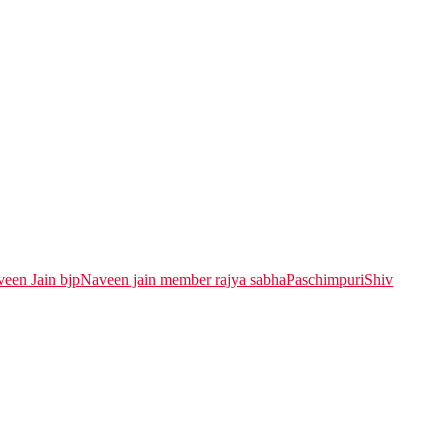
een Jain bjp
Naveen jain member rajya sabha
Paschimpuri
Shiv