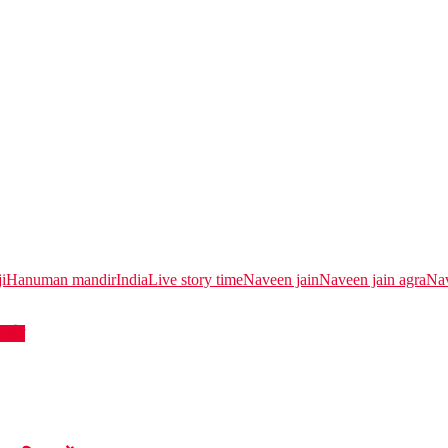
i
Hanuman mandir
India
Live story time
Naveen jain
Naveen jain agra
Nav
 नईम