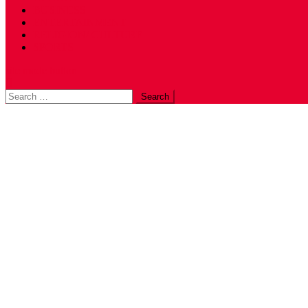
BUSINESS
ENTERTAINMENT
RELIGION/ CULTURE
SPORTS
site mode button
Search
for: