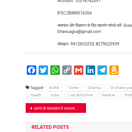
Account: 10318742097
IFSC:SBIN0016266
समाचार और विज्ञापन के लिए सहयोग संपर्क करें-
bhanuagra@gmail.com
मोबाइल- 9412652233, 8279625939
Facebook
Twitter
WhatsApp
Copy
Gmail
LinkedIn
Teleg
Am
Link
Wi
Lis
Tagged
AGRA
Crime
Dharma
Dr bhanu pra
Health
India
Live story time
Naukari
Polit
Post
आगरा के दयालबाग में अध्यात्म और कृषि का अनूठा संगम: 75 एकड़ में कल से शुरू होगा ऑर्गेनिक धान रोपण, वार्षिक भंडारे की तैयारियां तेज
navigation
RELATED POSTS