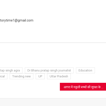
 livestorytime1@gmail.com
ram
azon
sh
t
tap singh agra
Dr Bhanu pratap singh journalist
Education
ical
Trending new
UP
Uttar Pradesh
आगरा में स्कूली बच्चों की सुरक्षा के लिए ‘अलर्ट’: यातायात पुलिस का विशेष अभियान, पहले दिन 34 वाहनों पर कार्रवाई