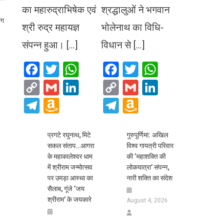
का महारुद्राभिषेक एवं
श्रद्धालुओं ने भगवान
ंग
श्री रुद्र महायज्ञ
भोलेनाथ का विधि-
संपन्न हुआ। […]
विधान से […]
Facebook
Twitter
WhatsApp
Facebook
Twitter
WhatsA
Copy
Gmail
LinkedIn
Copy
Gmail
LinkedIn
Link
Link
Telegram
Amazon
Telegram
Amazon
Wish
Wish
List
List
प्रगटे रघुनाथ, मिटे
गुरुपूर्णिमा: अखिल
सकल संताप…आगरा
विश्व गायत्री परिवार
के महाकालेश्वर धाम
की ‘महाशक्ति की
में श्रीराम जन्मोत्सव
लोकयात्रा’ संपन्न,
पर उमड़ा आस्था का
नारी शक्ति का संदेश
सैलाब, गूंजे ‘जय
श्रीराम’ के जयकारे
August 4, 2026