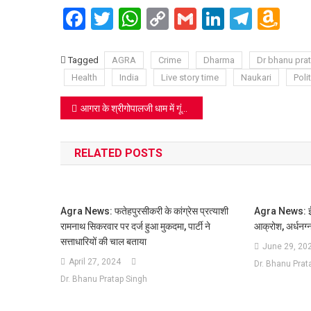
Facebook
Twitter
WhatsApp
Copy
Gmail
LinkedIn
Teleg
Am
Link
Wi
Lis
Tagged
AGRA
Crime
Dharma
Dr bhanu pra
Health
India
Live story time
Naukari
Polit
Post
आगरा के श्रीगोपालजी धाम में गूंजे गणेश वंदना के स्वर: ‘श्रीगणेश पुराण’ प्रवचन से शुरू हुई आध्यात्मिक ज्ञान की वर्षा
navigation
RELATED POSTS
Agra News: फतेहपुरसीकरी के कांग्रेस प्रत्याशी
Agra News: ई-र
रामनाथ सिकरवार पर दर्ज हुआ मुकदमा, पार्टी ने
आक्रोश, अर्धनग्न
सत्ताधारियों की चाल बताया
June 29, 20
April 27, 2024
Dr. Bhanu Prat
Dr. Bhanu Pratap Singh