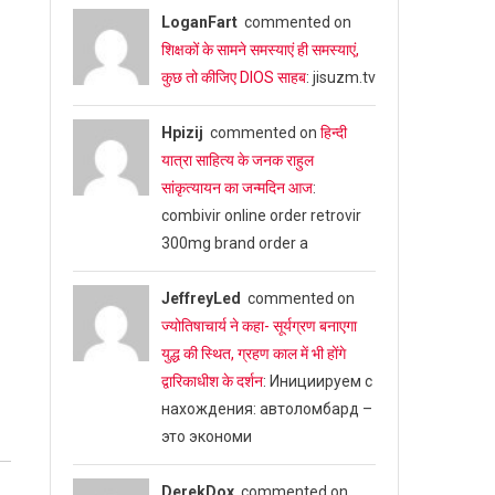
LoganFart
commented on
शिक्षकों के सामने समस्याएं ही समस्याएं,
कुछ तो कीजिए DIOS साहब
: jisuzm.tv
Hpizij
commented on
हिन्दी
यात्रा साहित्य के जनक राहुल
सांकृत्यायन का जन्‍मदिन आज
:
combivir online order retrovir
300mg brand order a
JeffreyLed
commented on
ज्योतिषाचार्य ने कहा- सूर्यग्रण बनाएगा
युद्ध की स्थित, ग्रहण काल में भी होंगे
द्वारिकाधीश के दर्शन
: Инициируем с
нахождения: автоломбард –
это экономи
DerekDox
commented on