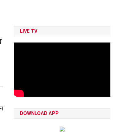
LIVE TV
न
िन
DOWNLOAD APP