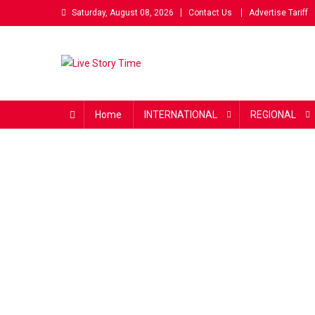
Skip
Saturday, August 08, 2026
Contact Us
Advertise Tariff
to
content
Live Story Time
एक सकारात्मक पहल
Home
INTERNATIONAL
REGIONAL