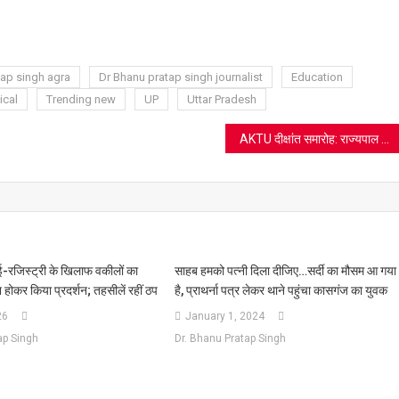
ram
azon
sh
t
tap singh agra
Dr Bhanu pratap singh journalist
Education
ical
Trending new
UP
Uttar Pradesh
AKTU दीक्षांत समारोह: राज्यपाल आनंदीबेन पटेल की युवाओं को दो-टूक- ‘पराक्रम’ से बचें और आत्मनिर्भर बनने के बाद ही करें शादी
जिस्ट्री के खिलाफ वकीलों का
साहब हमको पत्नी दिला दीजिए…सर्दी का मौसम आ गया
 होकर किया प्रदर्शन; तहसीलें रहीं ठप
है, प्राथर्ना पत्र लेकर थाने पहुंचा कासगंज का युवक
26
January 1, 2024
ap Singh
Dr. Bhanu Pratap Singh