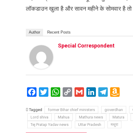
लॉकडाउन खुला है और सावन महीने के सोमवार है तो 
Author
Recent Posts
Special Correspondent
Facebook
Twitter
WhatsApp
Copy
Gmail
LinkedIn
Teleg
Am
Link
Wi
Lis
Tagged
former Bihar chief ministers
goverdhan
Lord shiva
Mahua
Mathura news
Matura
Tej Pratap Yadav news
Uttar Pradesh
मथुरा