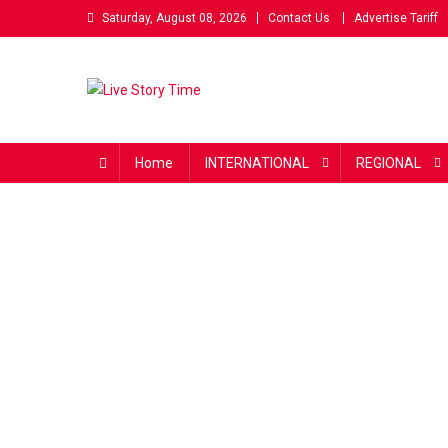
Skip
Saturday, August 08, 2026
Contact Us
Advertise Tariff
to
content
Live Story Time
एक सकारात्मक पहल
Home
INTERNATIONAL
REGIONAL