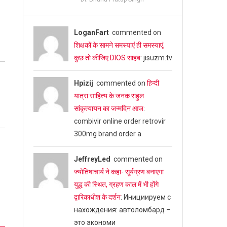
LoganFart
commented on
शिक्षकों के सामने समस्याएं ही समस्याएं,
कुछ तो कीजिए DIOS साहब
: jisuzm.tv
Hpizij
commented on
हिन्दी
यात्रा साहित्य के जनक राहुल
सांकृत्यायन का जन्‍मदिन आज
:
combivir online order retrovir
300mg brand order a
JeffreyLed
commented on
ज्योतिषाचार्य ने कहा- सूर्यग्रण बनाएगा
युद्ध की स्थित, ग्रहण काल में भी होंगे
द्वारिकाधीश के दर्शन
: Инициируем с
нахождения: автоломбард –
это экономи