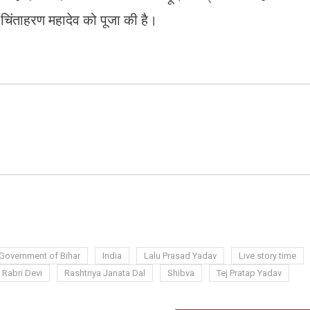
चिंताहरण महादेव को पूजा की है।
ram
azon
sh
t
Government of Bihar
India
Lalu Prasad Yadav
Live story time
Rabri Devi
Rashtriya Janata Dal
Shibva
Tej Pratap Yadav