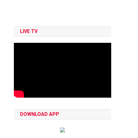
LIVE TV
DOWNLOAD APP
।