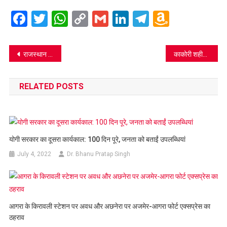
Facebook
Twitter
WhatsApp
Copy
Gmail
LinkedIn
Telegram
Amazo
Link
Wish
List
Post
राजस्थान के इस इलाके पर लाला जी महाराज और कुंवर जी महाराज की दयाः दादाजी महाराज
काकोरी शहीद पं. राम प्रसाद बिस्मिल की जयंती 11 जून को, पढ़िए अनकही कहानी
navigation
RELATED POSTS
योगी सरकार का दूसरा कार्यकाल: 100 दिन पूरे, जनता को बताईं उपलब्धियां
July 4, 2022
Dr. Bhanu Pratap Singh
आगरा के किरावली स्टेशन पर अवध और अछनेरा पर अजमेर-आगरा फोर्ट एक्सप्रेस का
ठहराव