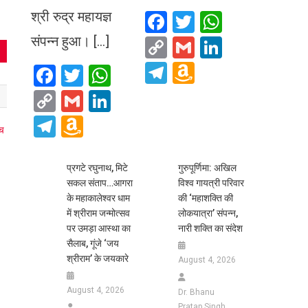
श्री रुद्र महायज्ञ
Facebook
Twitter
WhatsA
संपन्न हुआ। […]
Copy
Gmail
LinkedIn
Link
Telegram
Amazon
Facebook
Twitter
WhatsApp
Wish
Copy
Gmail
LinkedIn
List
Link
Telegram
Amazon
Wish
List
प्रगटे रघुनाथ, मिटे
गुरुपूर्णिमा: अखिल
सकल संताप…आगरा
विश्व गायत्री परिवार
के महाकालेश्वर धाम
की ‘महाशक्ति की
में श्रीराम जन्मोत्सव
लोकयात्रा’ संपन्न,
पर उमड़ा आस्था का
नारी शक्ति का संदेश
सैलाब, गूंजे ‘जय
श्रीराम’ के जयकारे
August 4, 2026
August 4, 2026
Dr. Bhanu
Pratap Singh