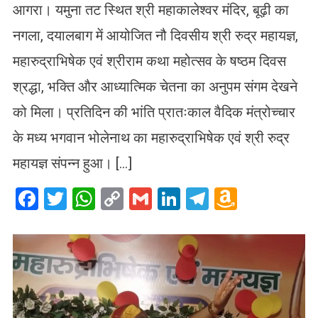
आगरा। यमुना तट स्थित श्री महाकालेश्वर मंदिर, बूढ़ी का
नगला, दयालबाग में आयोजित नौ दिवसीय श्री रुद्र महायज्ञ,
महारुद्राभिषेक एवं श्रीराम कथा महोत्सव के षष्ठम दिवस
श्रद्धा, भक्ति और आध्यात्मिक चेतना का अनुपम संगम देखने
को मिला। प्रतिदिन की भांति प्रातःकाल वैदिक मंत्रोच्चार
के मध्य भगवान भोलेनाथ का महारुद्राभिषेक एवं श्री रुद्र
महायज्ञ संपन्न हुआ। […]
Facebook
Twitter
WhatsApp
Copy
Gmail
LinkedIn
Telegram
Amazo
Link
Wish
List