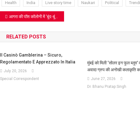
Wish
Health
India
Live story time
Naukari
Political
Trend
List
Post
आगरा की पॉश कॉलोनी में ‘बूंद-बूंद’ के लिए संघर्ष: बाग फरजाना में महीनों से ठप जलापूर्ति, पानी खरीदने को मजबूर हैं परिवार
navigation
RELATED POSTS
Il Casinò Gamblerina – Sicuro,
Regolamentato E Apprezzato In Italia
मुंबई को मिली ‘सोलर इन फुल ब्लूम’ क
अवादा ग्रुप की अनोखी कलाकृति 
July 20, 2026
Special Correspondent
June 27, 2026
Dr. Bhanu Pratap Singh