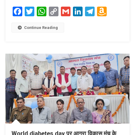
Facebook
Twitter
WhatsApp
Copy
Gmail
LinkedIn
Telegram
Amaz
Link
Wish
List
Continue Reading
World diabetes day पर आगरा विकास मंच के