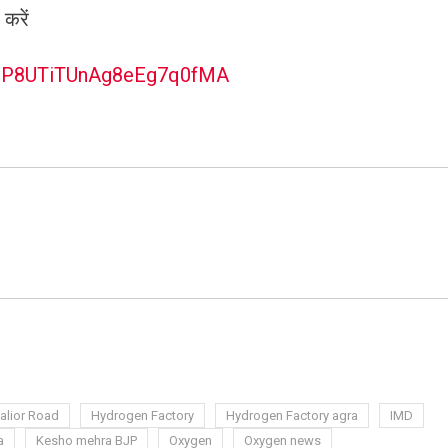
 करें
W3P8UTiTUnAg8eEg7q0fMA
ram
azon
sh
t
alior Road
Hydrogen Factory
Hydrogen Factory agra
IMD
a
Kesho mehra BJP
Oxygen
Oxygen news