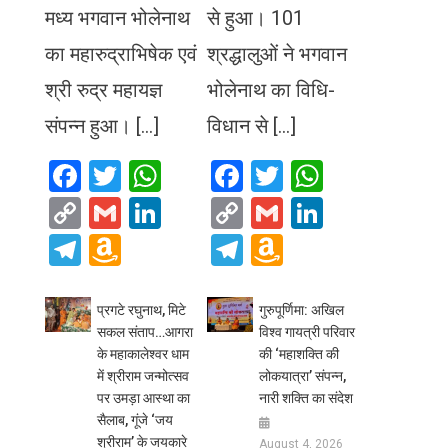
मध्य भगवान भोलेनाथ
से हुआ। 101
का महारुद्राभिषेक एवं
श्रद्धालुओं ने भगवान
श्री रुद्र महायज्ञ
भोलेनाथ का विधि-
संपन्न हुआ। […]
विधान से […]
Facebook
Twitter
WhatsApp
Facebook
Twitter
WhatsA
Copy
Gmail
LinkedIn
Copy
Gmail
LinkedIn
Link
Link
Telegram
Amazon
Telegram
Amazon
Wish
Wish
List
List
प्रगटे रघुनाथ, मिटे
गुरुपूर्णिमा: अखिल
सकल संताप…आगरा
विश्व गायत्री परिवार
के महाकालेश्वर धाम
की ‘महाशक्ति की
में श्रीराम जन्मोत्सव
लोकयात्रा’ संपन्न,
पर उमड़ा आस्था का
नारी शक्ति का संदेश
सैलाब, गूंजे ‘जय
श्रीराम’ के जयकारे
August 4, 2026