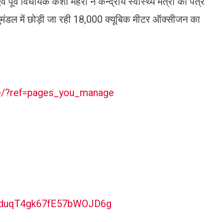
वं पूर्व विधायक केशो मेहरा ने केन्द्रीय स्वास्थ्य मंत्री को पत्र
ुमंडल में छोड़ी जा रही 18,000 क्यूबिक मीटर ऑक्सीजन का
।
me/?ref=pages_you_manage
O1duqT4gk67fE57bWOJD6g