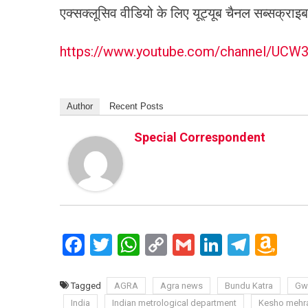
एक्सक्लूसिव वीडियो के लिए यूट्यूब चैनल सब्सक्राइब
https://www.youtube.com/channel/UC
Author
Recent Posts
Special Correspondent
Facebook
Twitter
WhatsApp
Copy
Gmail
LinkedIn
Teleg
Am
Link
Wi
Lis
Tagged
AGRA
Agra news
Bundu Katra
Gw
India
Indian metrological department
Kesho mehr