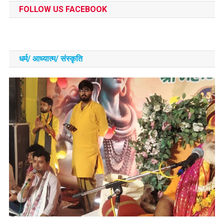
FOLLOW US FACEBOOK
धर्म/ आध्‍यात्‍म/ संस्‍कृति