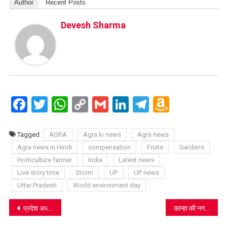
Author
Recent Posts
Devesh Sharma
Facebook
Twitter
WhatsApp
Copy
Gmail
LinkedIn
Telegram
Amazo
Link
Wish
List
Tagged
AGRA
Agra ki news
Agra news
Agra news in Hindi
compensation
Fruits
Gardens
Horticulture farmer
India
Latest news
Live story time
Storm
UP
UP news
Uttar Pradesh
World environment day
Post
प्रदेश अध्यक्ष अजय कुमार लल्लू की रिहाई के लिए कांग्रेस का बड़ा अभियान
कान्हा की नगरी में Coronavirus शतक के निकट, मची खलबली