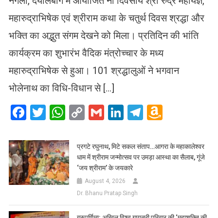
नगला, दयालबाग में आयोजित नौ दिवसीय श्री रुद्र महायज्ञ,
महारुद्राभिषेक एवं श्रीराम कथा के चतुर्थ दिवस श्रद्धा और
भक्ति का अद्भुत संगम देखने को मिला। प्रतिदिन की भांति
कार्यक्रम का शुभारंभ वैदिक मंत्रोच्चार के मध्य
महारुद्राभिषेक से हुआ। 101 श्रद्धालुओं ने भगवान
भोलेनाथ का विधि-विधान से […]
Facebook
Twitter
WhatsApp
Copy
Gmail
LinkedIn
Telegram
Amazo
Link
Wish
List
प्रगटे रघुनाथ, मिटे सकल संताप…आगरा के महाकालेश्वर
धाम में श्रीराम जन्मोत्सव पर उमड़ा आस्था का सैलाब, गूंजे
‘जय श्रीराम’ के जयकारे
August 4, 2026
Dr. Bhanu Pratap Singh
गुरुपूर्णिमा: अखिल विश्व गायत्री परिवार की ‘महाशक्ति की