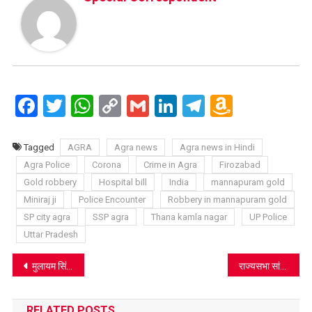
Facebook
Twitter
WhatsApp
Copy
Gmail
LinkedIn
Telegram
Amazo
Link
Wish
List
Tagged
AGRA
Agra news
Agra news in Hindi
Agra Police
Corona
Crime in Agra
Firozabad
Gold robbery
Hospital bill
India
mannapuram gold
Miniraj ji
Police Encounter
Robbery in mannapuram gold
SP city agra
SSP agra
Thana kamla nagar
UP Police
Uttar Pradesh
Post
मुलायम सिंह यूथ ब्रिगेड के पदाधिकारी घोषित, मुस्तकीम कुरैशी आगरा महानगर अध्यक्ष, देखें पूरी सूची
राज्यसभा सांसद हरद्वार दुबे अब सात समितियों के सदस्य
navigation
RELATED POSTS