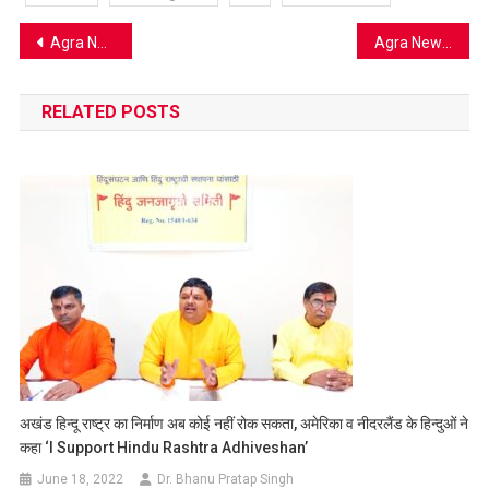
Post
Agra News: AC ब्लास्ट से होटल में लगी भीषण आग, चार कमरे जल कर खाक, फायर NOC न होने पर कार्यवाई की तैयारी
Agra News: एमवीआई क्लब ने किया सेवा कार्य को सम्मानित, 325 से अधिक प्रतिनिधियों ने लिया भाग
navigation
RELATED POSTS
अखंड हिन्दू राष्ट्र का निर्माण अब कोई नहीं रोक सकता, अमेरिका व नीदरलैंड के हिन्दुओं ने
कहा ‘I Support Hindu Rashtra Adhiveshan’
June 18, 2022
Dr. Bhanu Pratap Singh