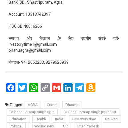
Bank: SBI, Shastripuram, Agra
Account: 10318742097
IFSC:SBIN0016266
समाचार और विज्ञापन के लिए सहयोग संपर्क करें-
livestorytime1@gmail.com
bhanuagra@gmail.com
मोबाइल- 9412652233, 8279625939
Facebook
Twitter
WhatsApp
Copy
Gmail
LinkedIn
Telegram
Amazo
Link
Wish
List
Tagged
AGRA
Crime
Dharma
Dr bhanu pratap singh agra
Dr Bhanu pratap singh journalist
Education
Health
India
Live story time
Naukari
Political
Trending new
UP
Uttar Pradesh