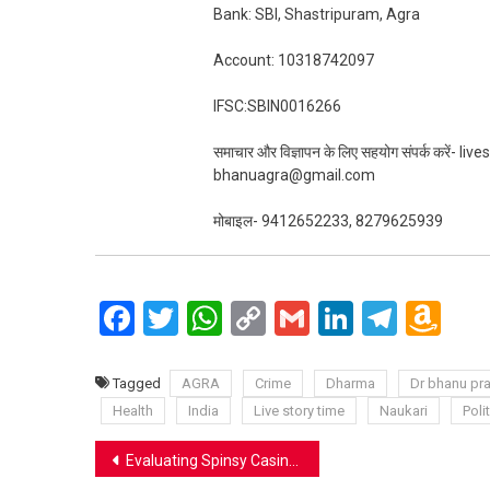
Bank: SBI, Shastripuram, Agra
Account: 10318742097
IFSC:SBIN0016266
समाचार और विज्ञापन के लिए सहयोग संपर्क करें-
bhanuagra@gmail.com
मोबाइल- 9412652233, 8279625939
Facebook
Twitter
WhatsApp
Copy
Gmail
LinkedIn
Teleg
Am
Link
Wi
Lis
Tagged
AGRA
Crime
Dharma
Dr bhanu pra
Health
India
Live story time
Naukari
Polit
Post
Evaluating Spinsy Casino Mobile App: Uitgebreide Review voor Belgische Gebruikers