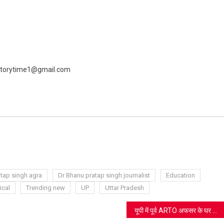
 livestorytime1@gmail.com
ram
azon
sh
t
tap singh agra
Dr Bhanu pratap singh journalist
Education
ical
Trending new
UP
Uttar Pradesh
यूपी में पूर्व ARTO अफसर के घर 22 किलो सोना-चांदी मिला, दीवारों और पैकटों में छिपाए थे करोड़ों रुपये; लखनऊ आवास पर विजिलेंस का छापा