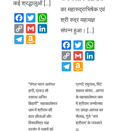
कई श्रद्धालुओं […]
का महारुद्राभिषेक एवं
Facebook
Twitter
WhatsApp
श्री रुद्र महायज्ञ
Copy
Gmail
LinkedIn
संपन्न हुआ। […]
Link
Telegram
Amazon
Facebook
Twitter
WhatsA
Wish
Copy
Gmail
LinkedIn
List
Link
Telegram
Amazon
Wish
List
​”मंगल भवन अमंगल
प्रगटे रघुनाथ, मिटे
हारी, द्रवउ सो
सकल संताप…आगरा
दसरथ अजिर
के महाकालेश्वर धाम
बिहारी”: महाकालेश्वर
में श्रीराम जन्मोत्सव
धाम में श्रीराम की
पर उमड़ा आस्था का
बाल लीलाओं और
सैलाब, गूंजे ‘जय
विश्वामित्र यज्ञ
श्रीराम’ के जयकारे
प्रसंग ने भक्तों को