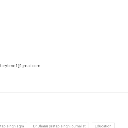
 livestorytime1@gmail.com
ram
azon
sh
t
tap singh agra
Dr Bhanu pratap singh journalist
Education