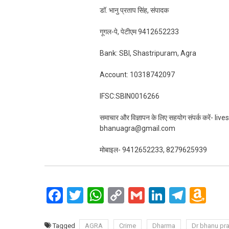
डॉ. भानु प्रताप सिंह, संपादक
गूगल-पे, पेटीएम 9412652233
Bank: SBI, Shastripuram, Agra
Account: 10318742097
IFSC:SBIN0016266
समाचार और विज्ञापन के लिए सहयोग संपर्क करें-
bhanuagra@gmail.com
मोबाइल- 9412652233, 8279625939
Facebook
Twitter
WhatsApp
Copy
Gmail
LinkedIn
Teleg
Am
Link
Wi
Lis
Tagged
AGRA
Crime
Dharma
Dr bhanu pra