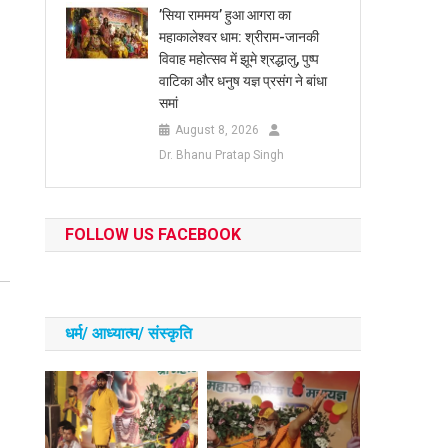
​’सिया राममय’ हुआ आगरा का
महाकालेश्वर धाम: श्रीराम-जानकी
विवाह महोत्सव में झूमे श्रद्धालु, पुष्प
वाटिका और धनुष यज्ञ प्रसंग ने बांधा
समां
August 8, 2026
Dr. Bhanu Pratap Singh
FOLLOW US FACEBOOK
धर्म/ आध्‍यात्‍म/ संस्‍कृति