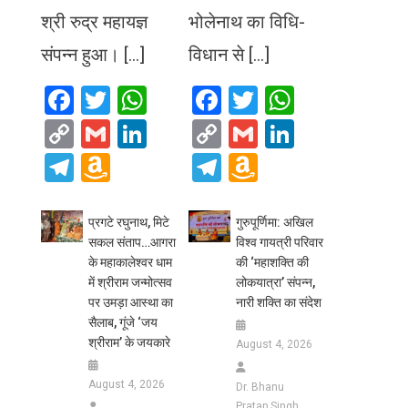
श्री रुद्र महायज्ञ
भोलेनाथ का विधि-
संपन्न हुआ। […]
विधान से […]
Facebook
Twitter
WhatsApp
Facebook
Twitter
WhatsA
Copy
Gmail
LinkedIn
Copy
Gmail
LinkedIn
Link
Link
Telegram
Amazon
Telegram
Amazon
Wish
Wish
List
List
प्रगटे रघुनाथ, मिटे
गुरुपूर्णिमा: अखिल
सकल संताप…आगरा
विश्व गायत्री परिवार
के महाकालेश्वर धाम
की ‘महाशक्ति की
में श्रीराम जन्मोत्सव
लोकयात्रा’ संपन्न,
पर उमड़ा आस्था का
नारी शक्ति का संदेश
सैलाब, गूंजे ‘जय
श्रीराम’ के जयकारे
August 4, 2026
August 4, 2026
Dr. Bhanu
Pratap Singh