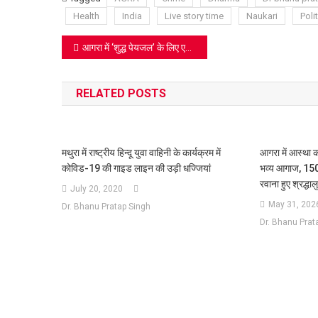
Lis
Health
India
Live story time
Naukari
Polit
Post
आगरा में ‘शुद्ध पेयजल’ के लिए एक्शन मोड में जलकल विभाग: गंदे पानी की समस्या पर पार्षदों के साथ मंथन; अवैध कनेक्शनों पर चलेगा हंटर
navigation
RELATED POSTS
मथुरा में राष्ट्रीय हिन्दू युवा वाहिनी के कार्यक्रम में
आगरा में आस्था क
कोविड-19 की गाइड लाइन की उड़ी धज्जियां
भव्य आगाज, 150 
रवाना हुए श्रद्धालु
July 20, 2020
May 31, 202
Dr. Bhanu Pratap Singh
Dr. Bhanu Prat