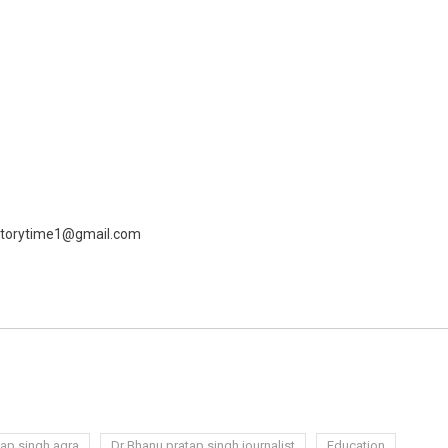
 livestorytime1@gmail.com
ram
azon
sh
tap singh agra
Dr Bhanu pratap singh journalist
Education