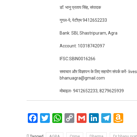
डॉ. भानु प्रताप सिंह, संपादक
गूगल-पे, पेटीएम 9412652233
Bank: SBI, Shastripuram, Agra
Account: 10318742097
IFSC:SBIN0016266
समाचार और विज्ञापन के लिए सहयोग संपर्क करें-
bhanuagra@gmail.com
मोबाइल- 9412652233, 8279625939
Facebook
Twitter
WhatsApp
Copy
Gmail
LinkedIn
Teleg
Am
Link
Wi
Tagged
AGRA
Crime
Dharma
Dr bhanu pra