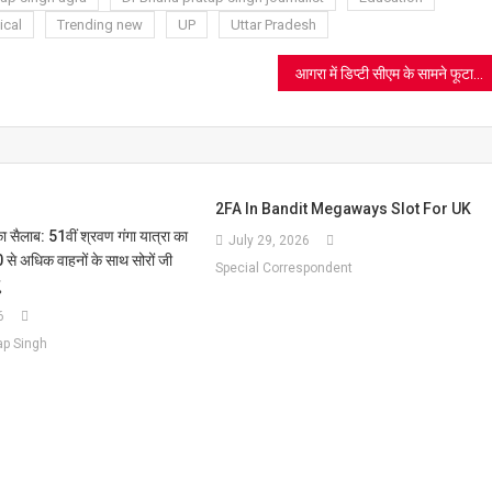
t
ical
Trending new
UP
Uttar Pradesh
आगरा में डिप्टी सीएम के सामने फूटा जनप्रतिनिधियों का गुस्सा; बोले— “फोन तक नहीं उठाती पुलिस, निरंकुश हो गया है प्रशासन”
2FA In Bandit Megaways Slot For UK
ा सैलाब: 51वीं श्रवण गंगा यात्रा का
July 29, 2026
से अधिक वाहनों के साथ सोरों जी
Special Correspondent
6
ap Singh