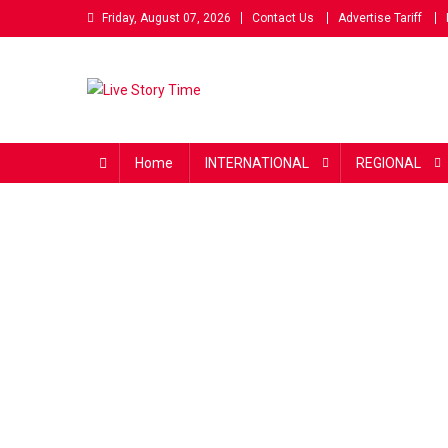
Skip
Friday, August 07, 2026
Contact Us
Advertise Tariff
to
content
Live Story Time
एक सकारात्मक पहल
Home
INTERNATIONAL
REGIONAL