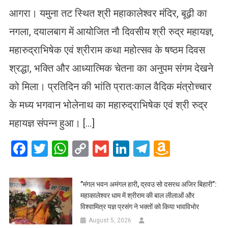
आगरा। यमुना तट स्थित श्री महाकालेश्वर मंदिर, बूढ़ी का
नगला, दयालबाग में आयोजित नौ दिवसीय श्री रुद्र महायज्ञ,
महारुद्राभिषेक एवं श्रीराम कथा महोत्सव के षष्ठम दिवस
श्रद्धा, भक्ति और आध्यात्मिक चेतना का अनुपम संगम देखने
को मिला। प्रतिदिन की भांति प्रातःकाल वैदिक मंत्रोच्चार
के मध्य भगवान भोलेनाथ का महारुद्राभिषेक एवं श्री रुद्र
महायज्ञ संपन्न हुआ। […]
Facebook
Twitter
WhatsApp
Copy
Gmail
LinkedIn
Telegram
Amazo
Link
Wish
List
​”मंगल भवन अमंगल हारी, द्रवउ सो दसरथ अजिर बिहारी”:
महाकालेश्वर धाम में श्रीराम की बाल लीलाओं और
विश्वामित्र यज्ञ प्रसंग ने भक्तों को किया भावविभोर
August 5, 2026