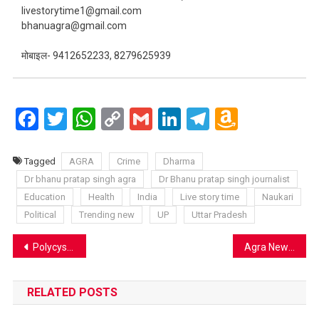
livestorytime1@gmail.com
bhanuagra@gmail.com
मोबाइल- 9412652233, 8279625939
Facebook
Twitter
WhatsApp
Copy
Gmail
LinkedIn
Telegram
Amazo
Link
Wish
List
Tagged
AGRA
Crime
Dharma
Dr bhanu pratap singh agra
Dr Bhanu pratap singh journalist
Education
Health
India
Live story time
Naukari
Political
Trending new
UP
Uttar Pradesh
Post
Polycystic Ovary Syndrome (PCOS): Understanding the Disorder and Ayurvedic Solutions
Agra News: ज्वैलर्स का हत्याभियुक्त पुलिस मुठभेड़ में ढेर, भाई गिरफ्तार, तीसरे साथी की खोज जारी
navigation
RELATED POSTS