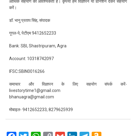
आर्थिक सहयोग की आवश्यकता है। कृपया हमें विज्ञापन या डोनेशन देकर सहयोग
करें।
डॉ. भानु प्रताप सिंह, संपादक
गूगल-पे, पेटीएम 9412652233
Bank: SBI, Shastripuram, Agra
Account: 10318742097
IFSC:SBIN0016266
समाचार और विज्ञापन के लिए सहयोग संपर्क करें-
livestorytime1@gmail.com
bhanuagra@gmail.com
मोबाइल- 9412652233, 8279625939