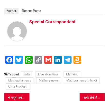
Author
Recent Posts
Special Correspondent
Facebook
Twitter
WhatsApp
Copy
Gmail
LinkedIn
Telegram
Amazo
Link
Wish
List
Tagged
India
Live story time
Mathura
Mathura ki news
Mathura news
Mathura news in hindi
Uttar Pradesh
Post
मथुरा डबल मर्डर को लेकर पुलिस के खिलाफ हुए प्रदर्शन की गाज कोतवाल, चौकी इंजार्च पर गिरी
अगर लेनी है छात्रवृत्ति तो विद्यार्थी कर लें ये काम
navigation