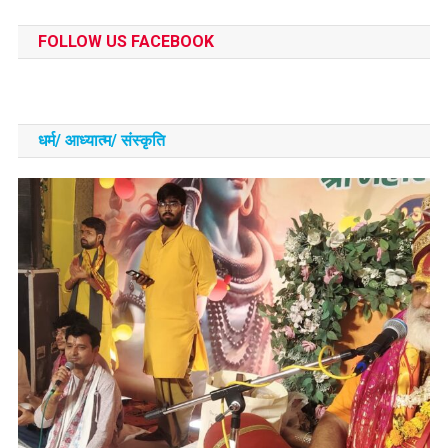
FOLLOW US FACEBOOK
धर्म/ आध्‍यात्‍म/ संस्‍कृति