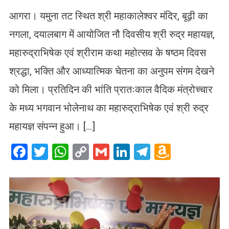
आगरा। यमुना तट स्थित श्री महाकालेश्वर मंदिर, बूढ़ी का
नगला, दयालबाग में आयोजित नौ दिवसीय श्री रुद्र महायज्ञ,
महारुद्राभिषेक एवं श्रीराम कथा महोत्सव के षष्ठम दिवस
श्रद्धा, भक्ति और आध्यात्मिक चेतना का अनुपम संगम देखने
को मिला। प्रतिदिन की भांति प्रातःकाल वैदिक मंत्रोच्चार
के मध्य भगवान भोलेनाथ का महारुद्राभिषेक एवं श्री रुद्र
महायज्ञ संपन्न हुआ। […]
Facebook
Twitter
WhatsApp
Copy
Gmail
LinkedIn
Telegram
Amazo
Link
Wish
List