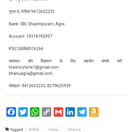
गूगल-पे, पेटीएम 9412652233
Bank: SBI, Shastripuram, Agra
Account: 10318742097
IFSC:SBIN0016266
समाचार और विज्ञापन के लिए सहयोग संपर्क करें-
livestorytime1@gmail.com
bhanuagra@gmail.com
मोबाइल- 9412652233, 8279625939
Facebook
Twitter
WhatsApp
Copy
Gmail
LinkedIn
Telegram
Amazo
Link
Wish
List
Tagged
AGRA
Crime
Dharma